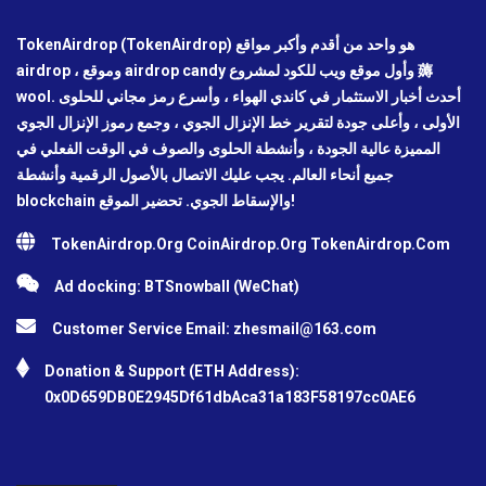
TokenAirdrop (TokenAirdrop) هو واحد من أقدم وأكبر مواقع
airdrop ، وموقع airdrop candy وأول موقع ويب للكود لمشروع 薅
wool. أحدث أخبار الاستثمار في كاندي الهواء ، وأسرع رمز مجاني للحلوى
الأولى ، وأعلى جودة لتقرير خط الإنزال الجوي ، وجمع رموز الإنزال الجوي
المميزة عالية الجودة ، وأنشطة الحلوى والصوف في الوقت الفعلي في
جميع أنحاء العالم. يجب عليك الاتصال بالأصول الرقمية وأنشطة
blockchain والإسقاط الجوي. تحضير الموقع!
TokenAirdrop.Org CoinAirdrop.Org TokenAirdrop.Com
Ad docking: BTSnowball (WeChat)
Customer Service Email:
zhesmail@163.com
Donation & Support (ETH Address):
0x0D659DB0E2945Df61dbAca31a183F58197cc0AE6