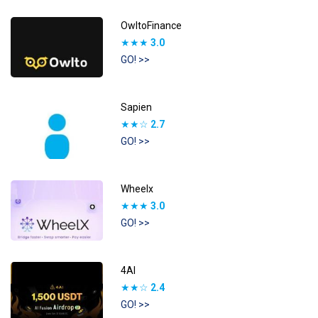
OwltoFinance
★★★
3.0
GO! >>
Sapien
★★☆
2.7
GO! >>
Wheelx
★★★
3.0
GO! >>
4AI
★★☆
2.4
GO! >>