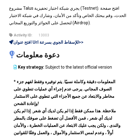
مشروع Talus يجري شبكة اختبار تحفيزية (Testnet). افتح صفحة
الحدث، وقم ببحثك الخاص وتأكد من الأمان، وشارك في شبكة الاختبار
لتحصل على الجوائز والتوزيع المجاني (Airdrop).
Activity ID:
13003
افتح عنوان Url للإسقاط الجوي بسرعة>>
دعوة معلومات
Key strategy:
Subject to the latest official version
* المعلومات دقيقة وكاملة نسبيًا. يتم توفيره وفقط لفهم جزء
الصوف المجاني. يرجى عدم إجراء أي عمليات تنطوي على
مخاطر والابتعاد عن جميع الأجزاء التي تنطوي على الاستثمار
وإعادة الشحن!
ملاحظة. هذا ممكن فقط إذا لم يكن لديك أي شعر. إذا لم يكن
لديك أي شعر ، فمن الأفضل أن تضغط على صوفك بالمطر
والندى ، ولكن يجب عليك الابتعاد عن العمليات الخطرة ، والأمان
أولاً ، وعدم لمس الاستثمار والأموال ، والعمل وفقًا للقوانين