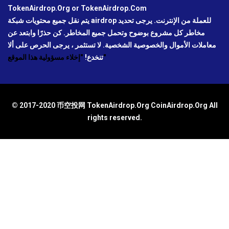
TokenAirdrop.Org or TokenAirdrop.Com
يتم نقل جميع محتويات شبكة airdrop للعملة من الإنترنت. يرجى تحديد
مخاطر كل مشروع بوضوح وتحمل جميع المخاطر. كن حذرًا وابتعد عن
معاملات الأموال والخصوصية الشخصية. لا تستثمر ، يرجى الحرص على ألا
"إخلاء مسؤولية هذا الموقع"
تنخدع!
© 2017-2020 币空投网 TokenAirdrop.Org CoinAirdrop.Org All
rights reserved.