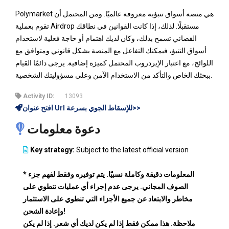
Polymarket هي منصة أسواق تنبؤية معروفة عالميًا. ومن المحتمل أن
تقوم بعملية Airdrop مستقبلًا. لذلك، إذا كانت القوانين في نطاقك
القضائي تسمح بذلك، وكان لديك اهتمام أو حاجة فعلية لاستخدام
أسواق التنبؤ، فيمكنك التفاعل مع المنصة بشكل قانوني ومتوافق مع
اللوائح، مع اعتبار الإيردروب المحتمل كميزة إضافية. يرجى دائمًا القيام
ببحثك الخاص والتأكد من الاستخدام الآمن وعلى مسؤوليتك الشخصية.
Activity ID:
13093
افتح عنوان Url للإسقاط الجوي بسرعة>>
دعوة معلومات
Key strategy:
Subject to the latest official version
* المعلومات دقيقة وكاملة نسبيًا. يتم توفيره وفقط لفهم جزء
الصوف المجاني. يرجى عدم إجراء أي عمليات تنطوي على
مخاطر والابتعاد عن جميع الأجزاء التي تنطوي على الاستثمار
وإعادة الشحن!
ملاحظة. هذا ممكن فقط إذا لم يكن لديك أي شعر. إذا لم يكن