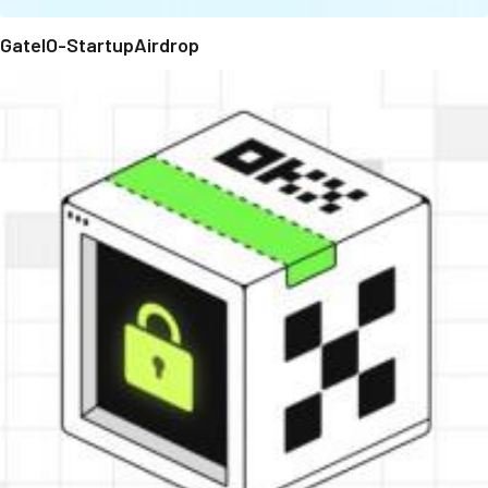
GateIO-StartupAirdrop