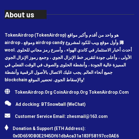
About us
TokenAirdrop (TokenAirdrop) هو واحد من أقدم وأكبر مواقع
airdrop ، وموقع airdrop candy وأول موقع ويب للكود لمشروع 薅
wool. أحدث أخبار الاستثمار في كاندي الهواء ، وأسرع رمز مجاني للحلوى
الأولى ، وأعلى جودة لتقرير خط الإنزال الجوي ، وجمع رموز الإنزال الجوي
المميزة عالية الجودة ، وأنشطة الحلوى والصوف في الوقت الفعلي في
جميع أنحاء العالم. يجب عليك الاتصال بالأصول الرقمية وأنشطة
blockchain والإسقاط الجوي. تحضير الموقع!
TokenAirdrop.Org CoinAirdrop.Org TokenAirdrop.Com
Ad docking: BTSnowball (WeChat)
Customer Service Email:
zhesmail@163.com
Donation & Support (ETH Address):
0x0D659DB0E2945Df61dbAca31a183F58197cc0AE6