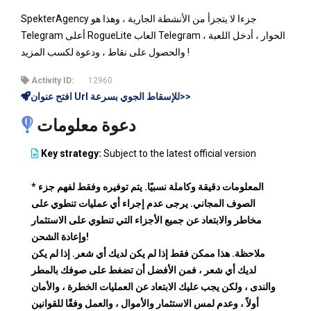
SpekterAgency جزءا لا يتجزأ من الأنشطة الجارية ، وهذا هو
Telegram أعلى RogueLite العاب Telegram الحوار ، أدخل اللعبة ،
والحصول على نقاط ، ودعوة لكسب المزيد !
Activity ID:
12960
افتح عنوان Url للإسقاط الجوي بسرعة>>
دعوة معلومات
Key strategy:
Subject to the latest official version
* المعلومات دقيقة وكاملة نسبيًا. يتم توفيره وفقط لفهم جزء
الصوف المجاني. يرجى عدم إجراء أي عمليات تنطوي على
مخاطر والابتعاد عن جميع الأجزاء التي تنطوي على الاستثمار
وإعادة الشحن!
ملاحظة. هذا ممكن فقط إذا لم يكن لديك أي شعر. إذا لم يكن
لديك أي شعر ، فمن الأفضل أن تضغط على صوفك بالمطر
والندى ، ولكن يجب عليك الابتعاد عن العمليات الخطرة ، والأمان
أولاً ، وعدم لمس الاستثمار والأموال ، والعمل وفقًا للقوانين