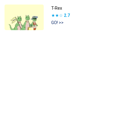
T-Rex
★★☆
2.7
GO! >>