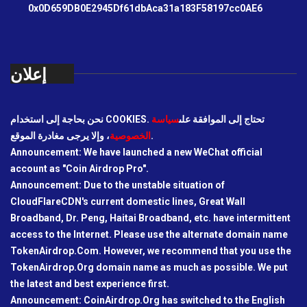
0x0D659DB0E2945Df61dbAca31a183F58197cc0AE6
إعلان
نحن بحاجة إلى استخدام COOKIES. تحتاج إلى الموافقة على
سياسة
، وإلا يرجى مغادرة الموقع.
الخصوصية
Announcement: We have launched a new WeChat official
account as "Coin Airdrop Pro".
Announcement: Due to the unstable situation of
CloudFlareCDN's current domestic lines, Great Wall
Broadband, Dr. Peng, Haitai Broadband, etc. have intermittent
access to the Internet. Please use the alternate domain name
TokenAirdrop.Com. However, we recommend that you use the
TokenAirdrop.Org domain name as much as possible. We put
the latest and best experience first.
Announcement: CoinAirdrop.Org has switched to the English