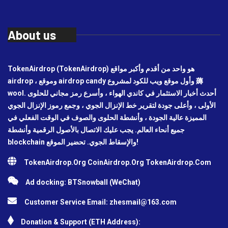
About us
TokenAirdrop (TokenAirdrop) هو واحد من أقدم وأكبر مواقع
airdrop ، وموقع airdrop candy وأول موقع ويب للكود لمشروع 薅
wool. أحدث أخبار الاستثمار في كاندي الهواء ، وأسرع رمز مجاني للحلوى
الأولى ، وأعلى جودة لتقرير خط الإنزال الجوي ، وجمع رموز الإنزال الجوي
المميزة عالية الجودة ، وأنشطة الحلوى والصوف في الوقت الفعلي في
جميع أنحاء العالم. يجب عليك الاتصال بالأصول الرقمية وأنشطة
blockchain والإسقاط الجوي. تحضير الموقع!
TokenAirdrop.Org CoinAirdrop.Org TokenAirdrop.Com
Ad docking: BTSnowball (WeChat)
Customer Service Email:
zhesmail@163.com
Donation & Support (ETH Address):