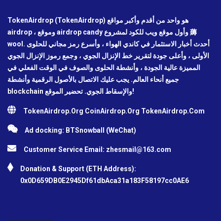
TokenAirdrop (TokenAirdrop) هو واحد من أقدم وأكبر مواقع
airdrop ، وموقع airdrop candy وأول موقع ويب للكود لمشروع 薅
wool. أحدث أخبار الاستثمار في كاندي الهواء ، وأسرع رمز مجاني للحلوى
الأولى ، وأعلى جودة لتقرير خط الإنزال الجوي ، وجمع رموز الإنزال الجوي
المميزة عالية الجودة ، وأنشطة الحلوى والصوف في الوقت الفعلي في
جميع أنحاء العالم. يجب عليك الاتصال بالأصول الرقمية وأنشطة
blockchain والإسقاط الجوي. تحضير الموقع!
TokenAirdrop.Org CoinAirdrop.Org TokenAirdrop.Com
Ad docking: BTSnowball (WeChat)
Customer Service Email:
zhesmail@163.com
Donation & Support (ETH Address):
0x0D659DB0E2945Df61dbAca31a183F58197cc0AE6