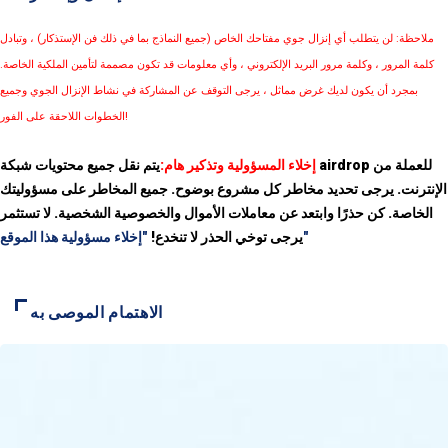
ملاحظة: لن يتطلب أي إنزال جوي مفتاحك الخاص (جميع النماذج بما في ذلك فن الإستذكار) ، وتبادل
كلمة المرور ، وكلمة مرور البريد الإلكتروني ، وأي معلومات قد تكون مصممة لتأمين الملكية الخاصة.
بمجرد أن يكون لديك غرض مماثل ، يرجى التوقف عن المشاركة في نشاط الإنزال الجوي وجميع
الخطوات اللاحقة على الفور!
إخلاء المسؤولية وتذكير هام:
يتم نقل جميع محتويات شبكة airdrop للعملة من
الإنترنت. يرجى تحديد مخاطر كل مشروع بوضوح. جميع المخاطر على مسؤوليتك
الخاصة. كن حذرًا وابتعد عن معاملات الأموال والخصوصية الشخصية. لا تستثمر
"إخلاء مسؤولية هذا الموقع"
يرجى توخي الحذر لا تنخدع!
الاهتمام الموصى به