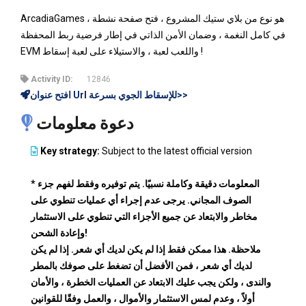
ArcadiaGames هو نوع من بلاي ستيك المشروع ، فتح صفحة نشطة ،
في كامل النغمة ، وضمان الأمن الذاتي في إطار فرضية ربط المحفظة
EVM واللعب لعبة ، والاستيلاء على لعبة إسقاط !
Activity ID:
12846
افتح عنوان Url للإسقاط الجوي بسرعة>>
دعوة معلومات
Key strategy:
Subject to the latest official version
* المعلومات دقيقة وكاملة نسبيًا. يتم توفيره وفقط لفهم جزء
الصوف المجاني. يرجى عدم إجراء أي عمليات تنطوي على
مخاطر والابتعاد عن جميع الأجزاء التي تنطوي على الاستثمار
وإعادة الشحن!
ملاحظة. هذا ممكن فقط إذا لم يكن لديك أي شعر. إذا لم يكن
لديك أي شعر ، فمن الأفضل أن تضغط على صوفك بالمطر
والندى ، ولكن يجب عليك الابتعاد عن العمليات الخطرة ، والأمان
أولاً ، وعدم لمس الاستثمار والأموال ، والعمل وفقًا للقوانين