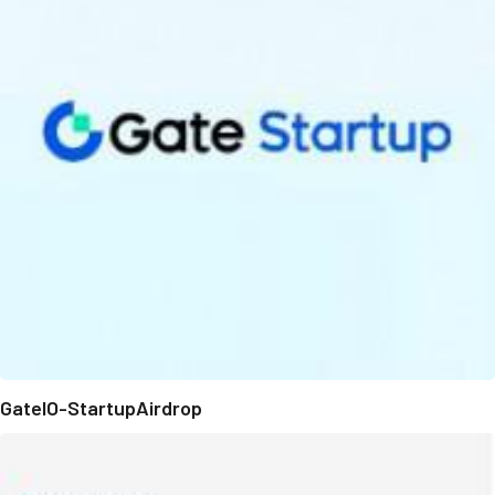
GateIO-StartupAirdrop