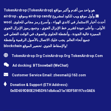
TokenAirdrop (TokenAirdrop) هو واحد من أقدم وأكبر مواقع
airdrop ، وموقع airdrop candy وأول موقع ويب للكود لمشروع 薅
wool. أحدث أخبار الاستثمار في كاندي الهواء ، وأسرع رمز مجاني للحلوى
الأولى ، وأعلى جودة لتقرير خط الإنزال الجوي ، وجمع رموز الإنزال الجوي
المميزة عالية الجودة ، وأنشطة الحلوى والصوف في الوقت الفعلي في
جميع أنحاء العالم. يجب عليك الاتصال بالأصول الرقمية وأنشطة
blockchain والإسقاط الجوي. تحضير الموقع!
TokenAirdrop.Org CoinAirdrop.Org TokenAirdrop.Com
Ad docking: BTSnowball (WeChat)
Customer Service Email:
zhesmail@163.com
Donation & Support (ETH Address):
0x0D659DB0E2945Df61dbAca31a183F58197cc0AE6