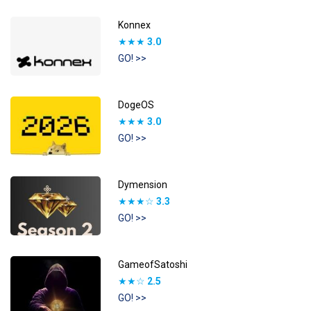
Konnex
★★★
3.0
GO! >>
DogeOS
★★★
3.0
GO! >>
Dymension
★★★☆
3.3
GO! >>
GameofSatoshi
★★☆
2.5
GO! >>