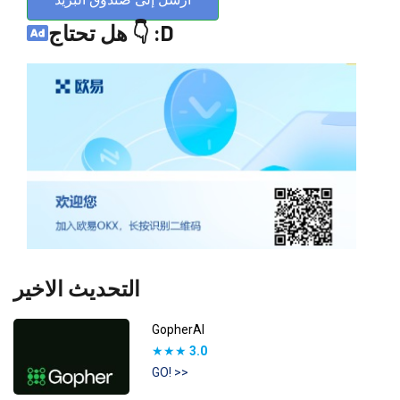
هل تحتاج 👇 :D
التحديث الاخير
GopherAI
★★★
3.0
GO! >>