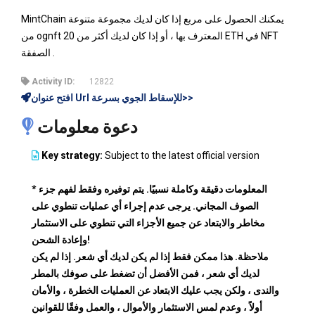
MintChain يمكنك الحصول على مربع إذا كان لديك مجموعة متنوعة
من ognft المعترف بها ، أو إذا كان لديك أكثر من 20 ETH في NFT
الصفقة .
Activity ID:
12822
افتح عنوان Url للإسقاط الجوي بسرعة>>
دعوة معلومات
Key strategy:
Subject to the latest official version
* المعلومات دقيقة وكاملة نسبيًا. يتم توفيره وفقط لفهم جزء
الصوف المجاني. يرجى عدم إجراء أي عمليات تنطوي على
مخاطر والابتعاد عن جميع الأجزاء التي تنطوي على الاستثمار
وإعادة الشحن!
ملاحظة. هذا ممكن فقط إذا لم يكن لديك أي شعر. إذا لم يكن
لديك أي شعر ، فمن الأفضل أن تضغط على صوفك بالمطر
والندى ، ولكن يجب عليك الابتعاد عن العمليات الخطرة ، والأمان
أولاً ، وعدم لمس الاستثمار والأموال ، والعمل وفقًا للقوانين