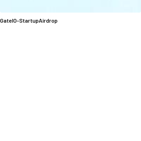
GateIO-StartupAirdrop