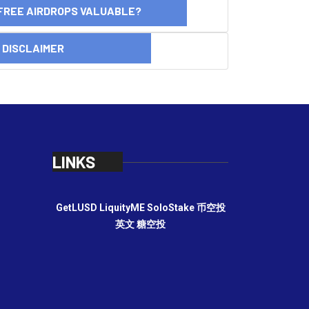
FREE AIRDROPS VALUABLE?
SCLAIMER
LINKS
GetLUSD
LiquityME
SoloStake
币空投
英文
糖空投