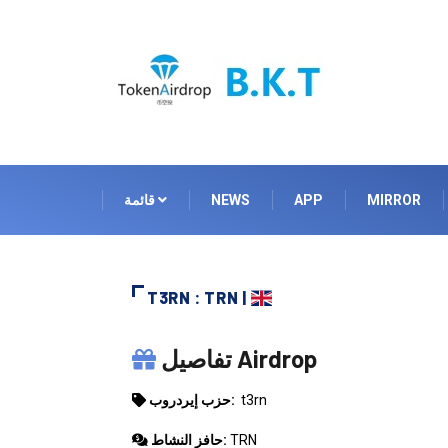
MIRROR
APP
NEWS
قائمة
T3RN : TRN |
T3RN
تفاصيل Airdrop
t3rn
حزب إيردروب:
TRN
حافز النشاط: