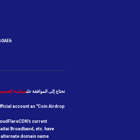
m
c0AE6
نحن بحاجة إلى استخدام COOKIES. تحتاج إلى الموافقة على
سياسة الخصوص
icial account as "Coin Airdrop
loudFlareCDN's current
aitai Broadband, etc. have
he alternate domain name