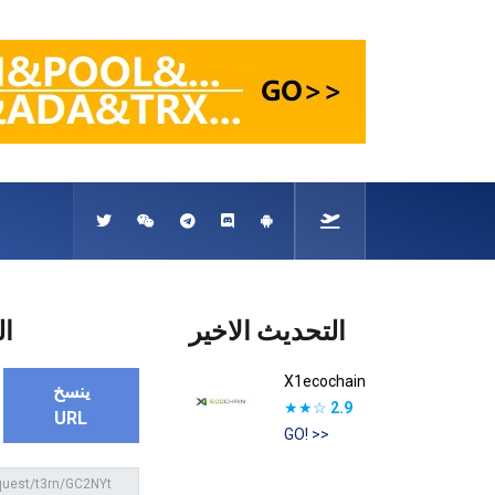
التحديث الاخير
ال
X1ecochain
ينسخ
★★☆
2.9
URL
GO! >>