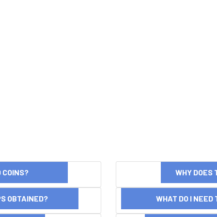
ND COINS?
WHY DOES 
OPS OBTAINED?
WHAT DO I NEED T