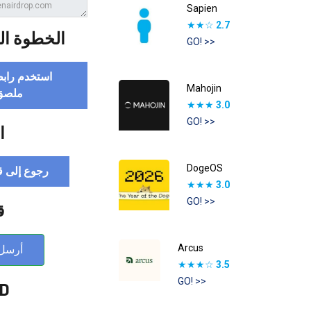
Sapien
★★☆
2.7
ة (إضافية)
GO! >>
عوتك لإنشاء
Mahojin
حصري
★★★
3.0
GO! >>
ة
DogeOS
إنزال الجوي
★★★
3.0
GO! >>
ا
Arcus
لبريد
★★★☆
3.5
GO! >>
 :D