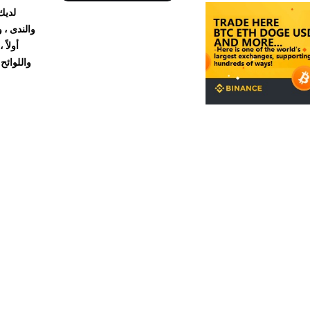
لديك
والندى ، 
أولاً
واللوائح