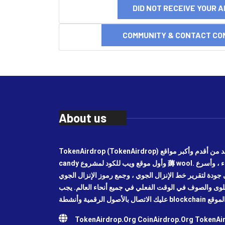
DID NOT RECEIVE YOUR 
COMMUNITY & CONTACT CO
About us
TokenAirdrop (TokenAirdrop) هو واحد من أقدم وأكبر مواقع airdrop ، وموقع airdrop
candy وأول موقع ويب للكود لمشروع 薅 wool. أحدث أخبار الاستثمار في كاندي الهواء ، وأسرع
جودة لتقرير خط الإنزال الجوي ، وجمع رموز الإنزال الجوي
حلوى والصوف في الوقت الفعلي في جميع أنحاء العالم. يجب
TokenAirdrop.Org CoinAirdrop.Org TokenA