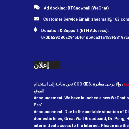
Ad docking: BTSnowball (WeChat)
Customer Service Email:
zhesmail@163.co
Donation & Support (ETH Address):
0x0D659DB0E2945Df61dbAca31a183F58197c
إعلان
ية
، وإلا يرجى مغادرة
الموقع.
Announcement: We have launched a new WeChat off
Pro".
Announcement: Due to the unstable situation of C
domestic lines, Great Wall Broadband, Dr. Peng, H
intermittent access to the Internet. Please use t