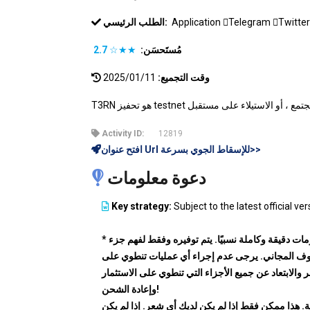
Twitte
Telegram
Application
الطلب الرئيسي:
مُستَحسَن:
★★☆
2.7
وقت التجميع:
2025/01/11
Activity ID:
12819
افتح عنوان Url للإسقاط الجوي بسرعة>>
دعوة معلومات
Key strategy:
Subject to the latest official ver
* المعلومات دقيقة وكاملة نسبيًا. يتم توفيره وفقط لفهم جزء
ف المجاني. يرجى عدم إجراء أي عمليات تنطوي على
والابتعاد عن جميع الأجزاء التي تنطوي على الاستثمار
وإعادة الشحن!
. هذا ممكن فقط إذا لم يكن لديك أي شعر. إذا لم يكن