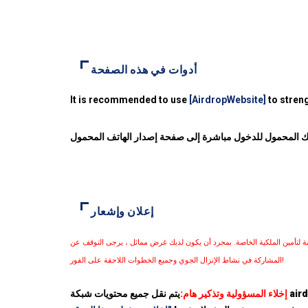
أدوات في هذه الصفحة
It is recommended to use
[AirdropWebsite]
to streng
فك المحمول للدخول مباشرة إلى صفحة إصدار الهاتف المحمول
إعلان وإشعار
مة لتأمين الملكية الخاصة. بمجرد أن يكون لديك غرض مماثل ، يرجى التوقف عن
المشاركة في نشاط الإنزال الجوي وجميع الخطوات اللاحقة على الفور!
إخلاء المسؤولية وتذكير هام:
يتم نقل جميع محتويات شبكة airdrop للعملة من الإنترنت. يرجى تحديد مخاطر كل مشروع بوضوح. جميع المخاطر على مسؤوليتك الخاصة. كن حذرًا وابتعد عن معاملات الأموال