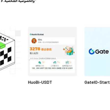
"إخلاء مسؤولية هذا الموقع"
والخصوصية الشخصية. لا ت
HuoBi-USDT
GateIO-Star