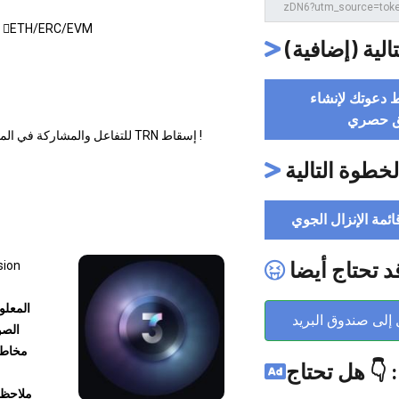
r
ETH/ERC/EVM
الخطوة التالي
استخدم رابط د
ملصق 
T3RN هو تحفيز testnet للتفاعل والمشاركة في المجتمع ، أو الاستيلاء على مستقبل TRN إسقاط !
الخطوة التالي
رجوع إلى قائمة ال
قد تحتاج أيض
sion
أرسل إلى صندوق ا
 على
ستثمار
هل تحتاج 
لم يكن