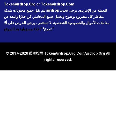
TokenAirdrop.Org or TokenAirdrop.Com
يتم نقل جميع محتويات شبكة airdrop للعملة من الإنترنت. يرجى تحديد
مخاطر كل مشروع بوضوح وتحمل جميع المخاطر. كن حذرًا وابتعد عن
معاملات الأموال والخصوصية الشخصية. لا تستثمر ، يرجى الحرص على ألا
"إخلاء مسؤولية هذا الموقع"
تنخدع!
© 2017-2020 币空投网 TokenAirdrop.Org CoinAirdrop.Org All
rights reserved.