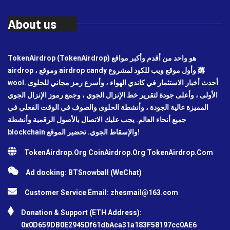
About us
TokenAirdrop (TokenAirdrop) هو واحد من أقدم وأكبر مواقع
airdrop ، وموقع airdrop candy وأول موقع ويب للكود لمشروع 薅
wool. أحدث أخبار الاستثمار في كاندي الهواء ، وأسرع رمز مجاني للحلوى
الأولى ، وأعلى جودة لتقرير خط الإنزال الجوي ، وجمع رموز الإنزال الجوي
المميزة عالية الجودة ، وأنشطة الحلوى والصوف في الوقت الفعلي في
جميع أنحاء العالم. يجب عليك الاتصال بالأصول الرقمية وأنشطة
blockchain والإسقاط الجوي. تحضير الموقع!
TokenAirdrop.Org CoinAirdrop.Org TokenAirdrop.Com
Ad docking: BTSnowball (WeChat)
Customer Service Email:
zhesmail@163.com
Donation & Support (ETH Address):
0x0D659DB0E2945Df61dbAca31a183F58197cc0AE6