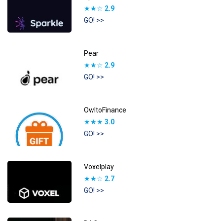
★★☆
2.9
GO! >>
Pear
★★☆
2.9
GO! >>
OwltoFinance
★★★
3.0
GO! >>
Voxelplay
★★☆
2.7
GO! >>