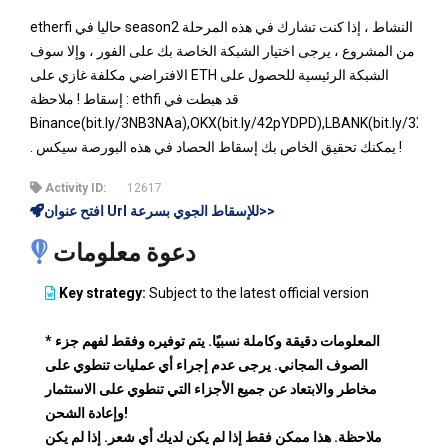
etherfi حاليا في season2 النشاط ، إذا كنت تشارك في هذه المرحلة
من المشروع ، يرجى اختيار الشبكة الخاصة بك على الفور ، وإلا سوف
الافتراضي مكلفة غازي على ETH الشبكة الرئيسية للحصول على
إسقاط ! ملاحظة : ethfi قد هبطت في
Binance(bit.ly/3NB3NAa),OKX(bit.ly/42pYDPD),LBANK(bit.ly/3XkP
. يمكنك تحقيق الخاص بك إسقاط الحصاد في هذه البورصة سيكس !
Activity ID:
12617
افتح عنوان Url للإسقاط الجوي بسرعة>>
دعوة معلومات
Key strategy:
Subject to the latest official version
* المعلومات دقيقة وكاملة نسبيًا. يتم توفيره وفقط لفهم جزء
الصوف المجاني. يرجى عدم إجراء أي عمليات تنطوي على
مخاطر والابتعاد عن جميع الأجزاء التي تنطوي على الاستثمار
وإعادة الشحن!
ملاحظة. هذا ممكن فقط إذا لم يكن لديك أي شعر. إذا لم يكن