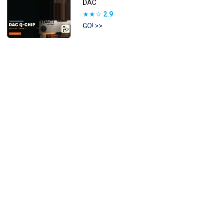
DAC
★★☆
2.9
GO! >>