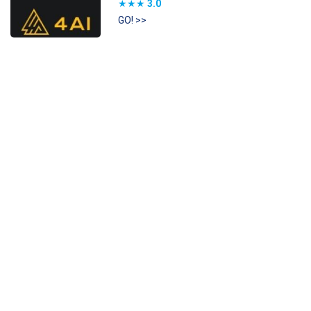
★★★
3.0
GO! >>