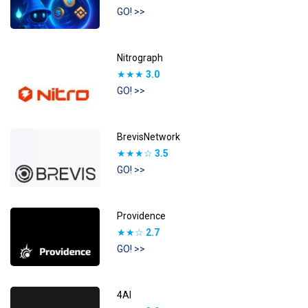
GO! >>
Nitrograph
★★★
3.0
GO! >>
BrevisNetwork
★★★☆
3.5
GO! >>
Providence
★★☆
2.7
GO! >>
4AI