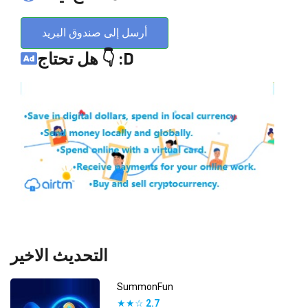
أرسل إلى صندوق البريد
هل تحتاج 👇 :D
التحديث الاخير
SummonFun
★★☆
2.7