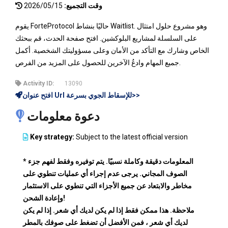
وقت التجميع:
2026/05/15
يقوم ForteProtocol حاليًا بنشاط Waitlist. وهو مشروع حلول امتثال
على السلسلة لمشاريع البلوكشين. افتح صفحة الحدث، قم ببحثك
الخاص وشارك مع التأكد من الأمان وعلى مسؤوليتك الشخصية. أكمل
جميع المهام وادعُ الآخرين للحصول على المزيد من الفرص.
Activity ID:
13090
افتح عنوان Url للإسقاط الجوي بسرعة>>
دعوة معلومات
Key strategy:
Subject to the latest official version
* المعلومات دقيقة وكاملة نسبيًا. يتم توفيره وفقط لفهم جزء
الصوف المجاني. يرجى عدم إجراء أي عمليات تنطوي على
مخاطر والابتعاد عن جميع الأجزاء التي تنطوي على الاستثمار
وإعادة الشحن!
ملاحظة. هذا ممكن فقط إذا لم يكن لديك أي شعر. إذا لم يكن
لديك أي شعر ، فمن الأفضل أن تضغط على صوفك بالمطر