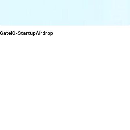
GateIO-StartupAirdrop