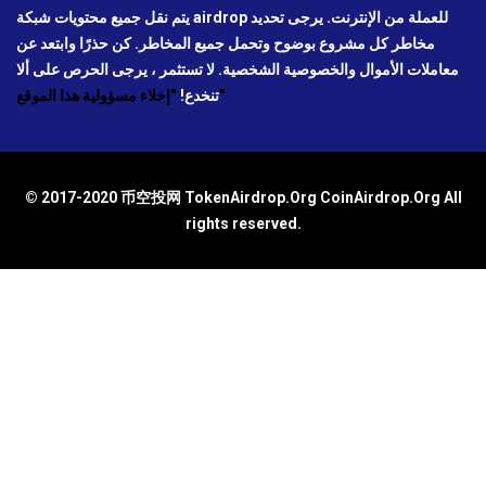
يتم نقل جميع محتويات شبكة airdrop للعملة من الإنترنت. يرجى تحديد
مخاطر كل مشروع بوضوح وتحمل جميع المخاطر. كن حذرًا وابتعد عن
معاملات الأموال والخصوصية الشخصية. لا تستثمر ، يرجى الحرص على ألا
"إخلاء مسؤولية هذا الموقع"
تنخدع!
© 2017-2020 币空投网 TokenAirdrop.Org CoinAirdrop.Org All
rights reserved.