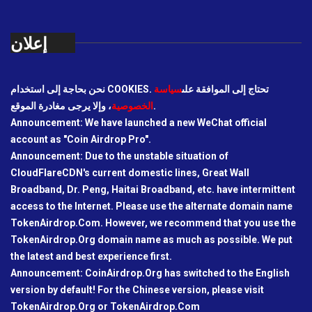
إعلان
نحن بحاجة إلى استخدام COOKIES. تحتاج إلى الموافقة على
سياسة
، وإلا يرجى مغادرة الموقع.
الخصوصية
Announcement: We have launched a new WeChat official
account as "Coin Airdrop Pro".
Announcement: Due to the unstable situation of
CloudFlareCDN's current domestic lines, Great Wall
Broadband, Dr. Peng, Haitai Broadband, etc. have intermittent
access to the Internet. Please use the alternate domain name
TokenAirdrop.Com. However, we recommend that you use the
TokenAirdrop.Org domain name as much as possible. We put
the latest and best experience first.
Announcement: CoinAirdrop.Org has switched to the English
version by default! For the Chinese version, please visit
TokenAirdrop.Org or TokenAirdrop.Com