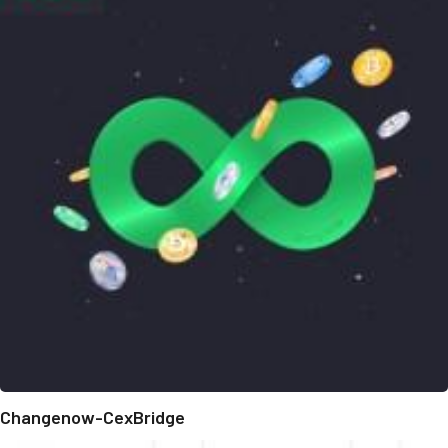
Changenow-CexBridge