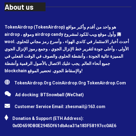
About us
TokenAirdrop (TokenAirdrop) هو واحد من أقدم وأكبر مواقع
airdrop ، وموقع airdrop candy وأول موقع ويب للكود لمشروع 薅
wool. أحدث أخبار الاستثمار في كاندي الهواء ، وأسرع رمز مجاني للحلوى
الأولى ، وأعلى جودة لتقرير خط الإنزال الجوي ، وجمع رموز الإنزال الجوي
المميزة عالية الجودة ، وأنشطة الحلوى والصوف في الوقت الفعلي في
جميع أنحاء العالم. يجب عليك الاتصال بالأصول الرقمية وأنشطة
blockchain والإسقاط الجوي. تحضير الموقع!
TokenAirdrop.Org CoinAirdrop.Org TokenAirdrop.Com
Ad docking: BTSnowball (WeChat)
Customer Service Email:
zhesmail@163.com
Donation & Support (ETH Address):
0x0D659DB0E2945Df61dbAca31a183F58197cc0AE6