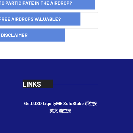
O PARTICIPATE IN THE AIRDROP?
FREE AIRDROPS VALUABLE?
SCLAIMER
LINKS
GetLUSD
LiquityME
SoloStake
币空投
英文
糖空投