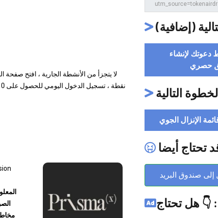
الخطوة التالي
استخدم رابط د
ملصق 
الخطوة التالي
رجوع إلى قائمة ال
قد تحتاج أيض
sion
أرسل إلى صندوق ا
هل تحتاج 
 على
ستثمار