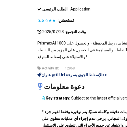
Application
الطلب الرئيسي:
مُستَحسَن:
★★☆
2.5
وقت التجميع:
2025/07/23
PrismaxAI لا يتجزأ من الأنشطة الجارية ، افتح صفحة النشاط ، ربط المحفظة ، والحصول على 1000
نقطة ، تسجيل الدخول اليومي للحصول على 10 نقاط ، والمساهمة في الحصول على المزيد من النقاط ،
والاستيلاء على إسقاط المتوقع !
Activity ID:
12968
افتح عنوان Url للإسقاط الجوي بسرعة>>
دعوة معلومات
Key strategy:
Subject to the latest official ver
* المعلومات دقيقة وكاملة نسبيًا. يتم توفيره وفقط لفهم جزء
ف المجاني. يرجى عدم إجراء أي عمليات تنطوي على
والابتعاد عن جميع الأجزاء التي تنطوي على الاستثمار