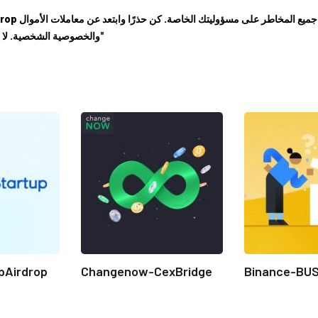
"إخلاء مسؤولية هذا الموقع"
والخصوصية الشخصية. لا ت
pAirdrop
Changenow-CexBridge
Binance-BU