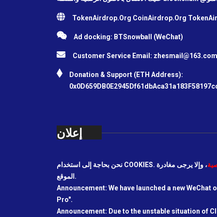
TokenAirdrop.Org CoinAirdrop.Org TokenA
Ad docking: BTSnowball (WeChat)
Customer Service Email:
zhesmail@163.co
Donation & Support (ETH Address):
0x0D659DB0E2945Df61dbAca31a183F58197c
إعلان
ية
، وإلا يرجى مغادرة
الموقع.
Announcement: We have launched a new WeChat off
Pro".
Announcement: Due to the unstable situation of C