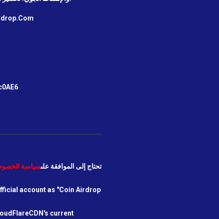
irdrop.Com
m
c0AE6
نحن بحاجة إلى استخدام COOKIES. تحتاج إلى الموافقة على
سياسة الخصوص
icial account as "Coin Airdrop
loudFlareCDN's current