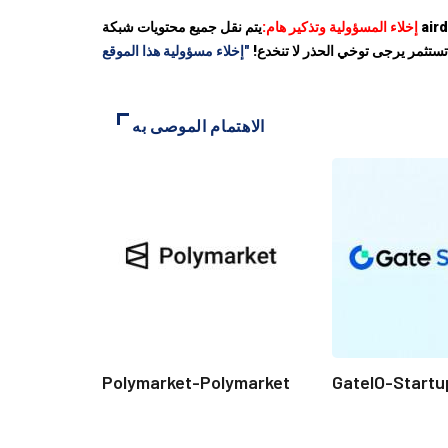
إخلاء المسؤولية وتذكير هام:
يتم نقل جميع محتويات شبكة airdrop للعملة من الإنترنت. يرجى تحديد مخاطر كل مشروع بوضوح. جميع المخاطر على مسؤوليتك الخاصة. كن حذرًا وابتعد عن معاملات الأموال
ستثمر يرجى توخي الحذر لا تنخدع!
الاهتمام الموصى به
Polymarket-Polymarket
GateIO-Startu