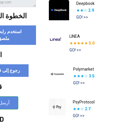
Deepbook
★★☆
2.9
ة (إضافية)
GO! >>
عوتك لإنشاء
LINEA
حصري
★★★★★
5.0
GO! >>
ة
Polymarket
إنزال الجوي
★★★☆
3.5
GO! >>
ا
PsyProtocol
لبريد
★★☆
2.7
GO! >>
 :D