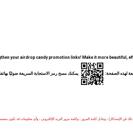
then your airdrop candy promotion links! Make it more beautiful, eff
عة لهذه الصفحة:
يمكنك مسح رمز الاستجابة السريعة ضوئيًا بهات
ك فن الإستذكار) ، وتبادل كلمة المرور ، وكلمة مرور البريد الإلكتروني ، وأي معلومات قد تكون مصم