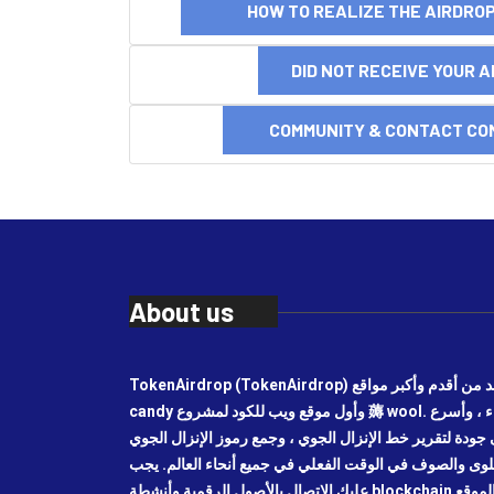
HOW TO REALIZE THE AIRDR
DID NOT RECEIVE YOUR 
COMMUNITY & CONTACT CO
About us
TokenAirdrop (TokenAirdrop) هو واحد من أقدم وأكبر مواقع airdrop ، وموقع airdrop
candy وأول موقع ويب للكود لمشروع 薅 wool. أحدث أخبار الاستثمار في كاندي الهواء ، وأسرع
جودة لتقرير خط الإنزال الجوي ، وجمع رموز الإنزال الجوي
حلوى والصوف في الوقت الفعلي في جميع أنحاء العالم. يجب