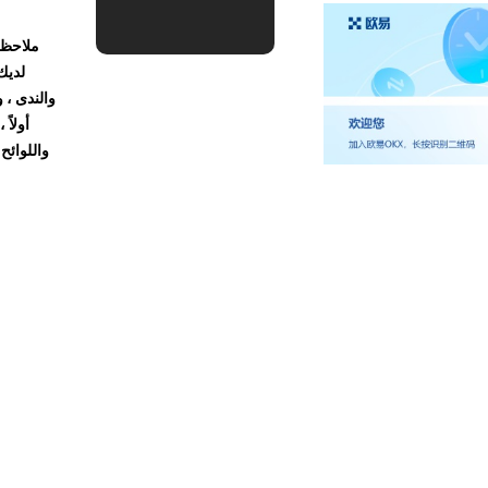
ملاحظة
لديك
والندى ، 
أولاً
واللوائح