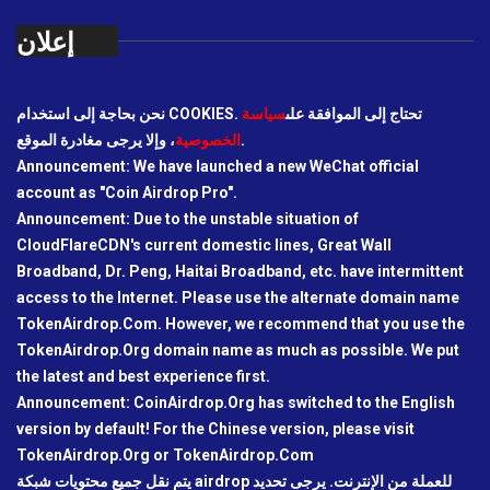
إعلان
نحن بحاجة إلى استخدام COOKIES. تحتاج إلى الموافقة على
سياسة
، وإلا يرجى مغادرة الموقع.
الخصوصية
Announcement: We have launched a new WeChat official
account as "Coin Airdrop Pro".
Announcement: Due to the unstable situation of
CloudFlareCDN's current domestic lines, Great Wall
Broadband, Dr. Peng, Haitai Broadband, etc. have intermittent
access to the Internet. Please use the alternate domain name
TokenAirdrop.Com. However, we recommend that you use the
TokenAirdrop.Org domain name as much as possible. We put
the latest and best experience first.
Announcement: CoinAirdrop.Org has switched to the English
version by default! For the Chinese version, please visit
TokenAirdrop.Org or TokenAirdrop.Com
يتم نقل جميع محتويات شبكة airdrop للعملة من الإنترنت. يرجى تحديد