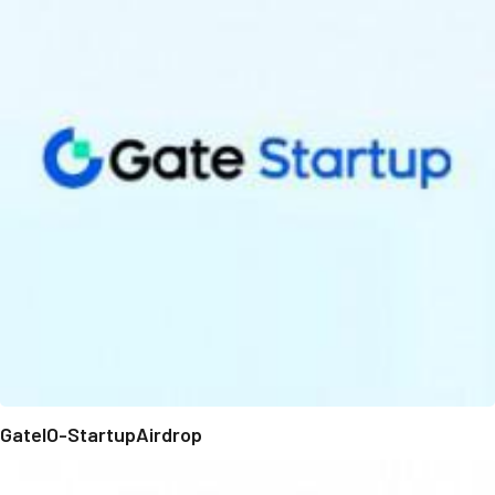
GateIO-StartupAirdrop