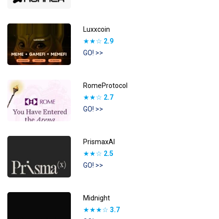
Luxxcoin
★★☆
2.9
GO! >>
RomeProtocol
★★☆
2.7
GO! >>
PrismaxAI
★★☆
2.5
GO! >>
Midnight
★★★☆
3.7