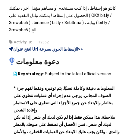
كايتو هو إسقاط ، إذا كنت مستخدم أو مساهم مؤهل آخر ، يمكنك
الحصول على إسقاط ! يمكنك تبادل النقدية على ( OKX bit.ly /
3mwpbc5 ) ، binance ( bit.ly / 3nb3naa ) ، بوابة ( bit.ly /
3mwpbc5 ) الخ .
Activity ID:
12852
افتح عنوان Url للإسقاط الجوي بسرعة>>
دعوة معلومات
Key strategy:
Subject to the latest official version
* المعلومات دقيقة وكاملة نسبيًا. يتم توفيره وفقط لفهم جزء
الصوف المجاني. يرجى عدم إجراء أي عمليات تنطوي على
مخاطر والابتعاد عن جميع الأجزاء التي تنطوي على الاستثمار
وإعادة الشحن!
ملاحظة. هذا ممكن فقط إذا لم يكن لديك أي شعر. إذا لم يكن
لديك أي شعر ، فمن الأفضل أن تضغط على صوفك بالمطر
والندى ، ولكن يجب عليك الابتعاد عن العمليات الخطرة ، والأمان