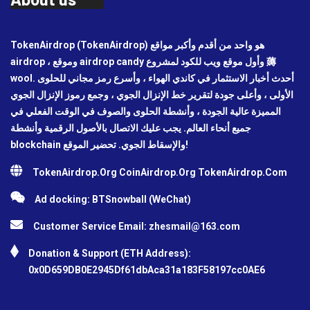
TokenAirdrop (TokenAirdrop) هو واحد من أقدم وأكبر مواقع
airdrop ، وموقع airdrop candy وأول موقع ويب للكود لمشروع 薅
wool. أحدث أخبار الاستثمار في كاندي الهواء ، وأسرع رمز مجاني للحلوى
الأولى ، وأعلى جودة لتقرير خط الإنزال الجوي ، وجمع رموز الإنزال الجوي
المميزة عالية الجودة ، وأنشطة الحلوى والصوف في الوقت الفعلي في
جميع أنحاء العالم. يجب عليك الاتصال بالأصول الرقمية وأنشطة
blockchain والإسقاط الجوي. تحضير الموقع!
TokenAirdrop.Org CoinAirdrop.Org TokenAirdrop.Com
Ad docking: BTSnowball (WeChat)
Customer Service Email:
zhesmail@163.com
Donation & Support (ETH Address):
0x0D659DB0E2945Df61dbAca31a183F58197cc0AE6