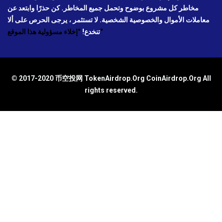
مخاطر كل مشروع بوضوح وتحمل جميع المخاطر. كن حذرًا وابتعد عن
معاملات الأموال والخصوصية الشخصية. لا تستثمر ، يرجى الحرص على ألا
"إخلاء مسؤولية هذا الموقع"
تنخدع!
© 2017-2020 币空投网 TokenAirdrop.Org CoinAirdrop.Org All
rights reserved.