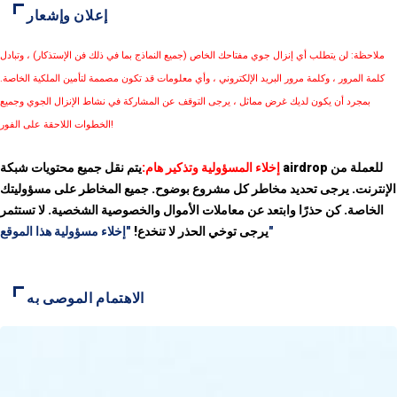
إعلان وإشعار
ملاحظة: لن يتطلب أي إنزال جوي مفتاحك الخاص (جميع النماذج بما في ذلك فن الإستذكار) ، وتبادل
كلمة المرور ، وكلمة مرور البريد الإلكتروني ، وأي معلومات قد تكون مصممة لتأمين الملكية الخاصة.
بمجرد أن يكون لديك غرض مماثل ، يرجى التوقف عن المشاركة في نشاط الإنزال الجوي وجميع
الخطوات اللاحقة على الفور!
إخلاء المسؤولية وتذكير هام:
يتم نقل جميع محتويات شبكة airdrop للعملة من
الإنترنت. يرجى تحديد مخاطر كل مشروع بوضوح. جميع المخاطر على مسؤوليتك
الخاصة. كن حذرًا وابتعد عن معاملات الأموال والخصوصية الشخصية. لا تستثمر
"إخلاء مسؤولية هذا الموقع"
يرجى توخي الحذر لا تنخدع!
الاهتمام الموصى به