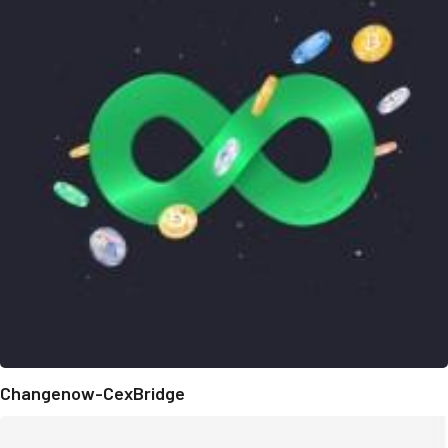
Changenow-CexBridge