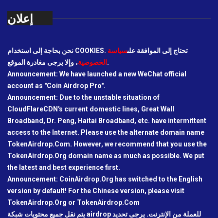
إعلان
نحن بحاجة إلى استخدام COOKIES. تحتاج إلى الموافقة على
سياسة
، وإلا يرجى مغادرة الموقع.
الخصوصية
Announcement: We have launched a new WeChat official
account as "Coin Airdrop Pro".
Announcement: Due to the unstable situation of
CloudFlareCDN's current domestic lines, Great Wall
Broadband, Dr. Peng, Haitai Broadband, etc. have intermittent
access to the Internet. Please use the alternate domain name
TokenAirdrop.Com. However, we recommend that you use the
TokenAirdrop.Org domain name as much as possible. We put
the latest and best experience first.
Announcement: CoinAirdrop.Org has switched to the English
version by default! For the Chinese version, please visit
TokenAirdrop.Org or TokenAirdrop.Com
يتم نقل جميع محتويات شبكة airdrop للعملة من الإنترنت. يرجى تحديد