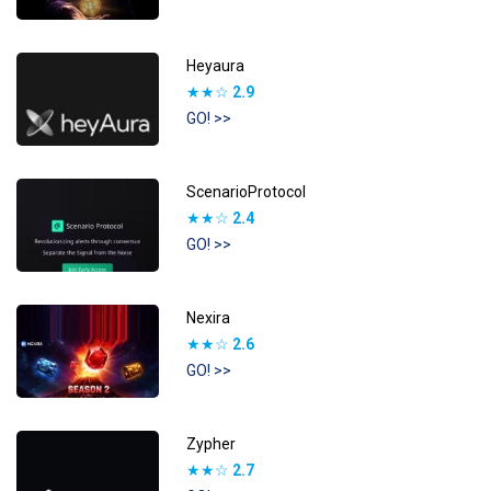
Heyaura
★★☆
2.9
GO! >>
ScenarioProtocol
★★☆
2.4
GO! >>
Nexira
★★☆
2.6
GO! >>
Zypher
★★☆
2.7