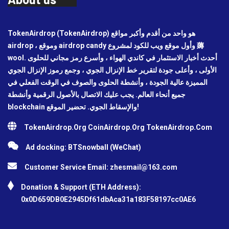
TokenAirdrop (TokenAirdrop) هو واحد من أقدم وأكبر مواقع
airdrop ، وموقع airdrop candy وأول موقع ويب للكود لمشروع 薅
wool. أحدث أخبار الاستثمار في كاندي الهواء ، وأسرع رمز مجاني للحلوى
الأولى ، وأعلى جودة لتقرير خط الإنزال الجوي ، وجمع رموز الإنزال الجوي
المميزة عالية الجودة ، وأنشطة الحلوى والصوف في الوقت الفعلي في
جميع أنحاء العالم. يجب عليك الاتصال بالأصول الرقمية وأنشطة
blockchain والإسقاط الجوي. تحضير الموقع!
TokenAirdrop.Org CoinAirdrop.Org TokenAirdrop.Com
Ad docking: BTSnowball (WeChat)
Customer Service Email:
zhesmail@163.com
Donation & Support (ETH Address):
0x0D659DB0E2945Df61dbAca31a183F58197cc0AE6