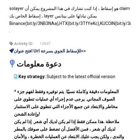
solayer هو إسقاط ، إذا كنت تشارك في هذا المشروع يمكن أن claim
إسقاط الخاص بك ، layer يمكن تبادلها على بينانس
Binance(bit.ly/3NB3NAa),HTX(bit.ly/3TfYeKc),KUCOIN(bit.ly/3n5O
.
Activity ID:
12847
افتح عنوان Url للإسقاط الجوي بسرعة>>
دعوة معلومات
Key strategy:
Subject to the latest official version
* المعلومات دقيقة وكاملة نسبيًا. يتم توفيره وفقط لفهم جزء
الصوف المجاني. يرجى عدم إجراء أي عمليات تنطوي على
مخاطر والابتعاد عن جميع الأجزاء التي تنطوي على الاستثمار
وإعادة الشحن!
ملاحظة. هذا ممكن فقط إذا لم يكن لديك أي شعر. إذا لم يكن
لديك أي شعر ، فمن الأفضل أن تضغط على صوفك بالمطر
والندى ، ولكن يجب عليك الابتعاد عن العمليات الخطرة ، والأمان