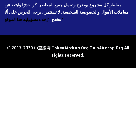
مخاطر كل مشروع بوضوح وتحمل جميع المخاطر. كن حذرًا وابتعد عن
معاملات الأموال والخصوصية الشخصية. لا تستثمر ، يرجى الحرص على ألا
"إخلاء مسؤولية هذا الموقع"
تنخدع!
© 2017-2020 币空投网 TokenAirdrop.Org CoinAirdrop.Org All
rights reserved.