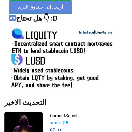
أرسل إلى صندوق البريد
هل تحتاج 👇 :D
التحديث الاخير
GameofSatoshi
★★☆
2.5
GO! >>