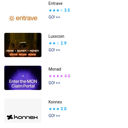
Entrave
★★★☆
3.5
GO! >>
Luxxcoin
★★☆
2.9
GO! >>
Monad
★★★★
4.0
GO! >>
Konnex
★★★
3.0
GO! >>