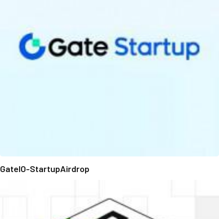
GateIO-StartupAirdrop