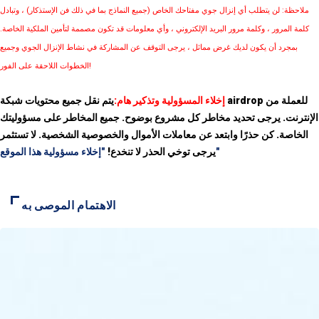
ملاحظة: لن يتطلب أي إنزال جوي مفتاحك الخاص (جميع النماذج بما في ذلك فن الإستذكار) ، وتبادل
كلمة المرور ، وكلمة مرور البريد الإلكتروني ، وأي معلومات قد تكون مصممة لتأمين الملكية الخاصة.
بمجرد أن يكون لديك غرض مماثل ، يرجى التوقف عن المشاركة في نشاط الإنزال الجوي وجميع
الخطوات اللاحقة على الفور!
إخلاء المسؤولية وتذكير هام:
يتم نقل جميع محتويات شبكة airdrop للعملة من
الإنترنت. يرجى تحديد مخاطر كل مشروع بوضوح. جميع المخاطر على مسؤوليتك
الخاصة. كن حذرًا وابتعد عن معاملات الأموال والخصوصية الشخصية. لا تستثمر
"إخلاء مسؤولية هذا الموقع"
يرجى توخي الحذر لا تنخدع!
الاهتمام الموصى به