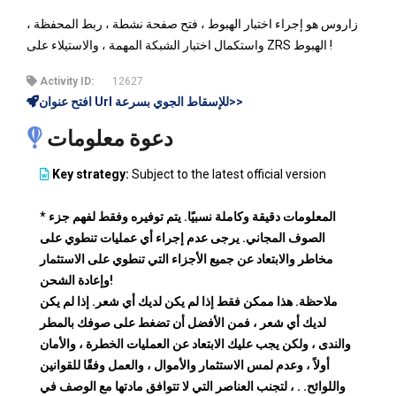
زاروس هو إجراء اختبار الهبوط ، فتح صفحة نشطة ، ربط المحفظة ،
واستكمال اختبار الشبكة المهمة ، والاستيلاء على ZRS الهبوط !
Activity ID:
12627
افتح عنوان Url للإسقاط الجوي بسرعة>>
دعوة معلومات
Key strategy:
Subject to the latest official version
* المعلومات دقيقة وكاملة نسبيًا. يتم توفيره وفقط لفهم جزء
الصوف المجاني. يرجى عدم إجراء أي عمليات تنطوي على
مخاطر والابتعاد عن جميع الأجزاء التي تنطوي على الاستثمار
وإعادة الشحن!
ملاحظة. هذا ممكن فقط إذا لم يكن لديك أي شعر. إذا لم يكن
لديك أي شعر ، فمن الأفضل أن تضغط على صوفك بالمطر
والندى ، ولكن يجب عليك الابتعاد عن العمليات الخطرة ، والأمان
أولاً ، وعدم لمس الاستثمار والأموال ، والعمل وفقًا للقوانين
واللوائح. . ، لتجنب العناصر التي لا تتوافق مادتها مع الوصف في