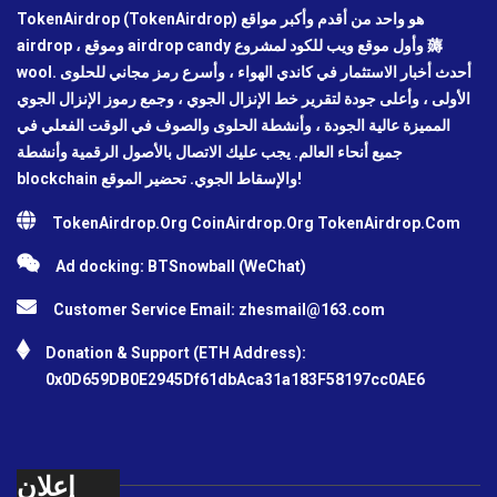
TokenAirdrop (TokenAirdrop) هو واحد من أقدم وأكبر مواقع
airdrop ، وموقع airdrop candy وأول موقع ويب للكود لمشروع 薅
wool. أحدث أخبار الاستثمار في كاندي الهواء ، وأسرع رمز مجاني للحلوى
الأولى ، وأعلى جودة لتقرير خط الإنزال الجوي ، وجمع رموز الإنزال الجوي
المميزة عالية الجودة ، وأنشطة الحلوى والصوف في الوقت الفعلي في
جميع أنحاء العالم. يجب عليك الاتصال بالأصول الرقمية وأنشطة
blockchain والإسقاط الجوي. تحضير الموقع!
TokenAirdrop.Org CoinAirdrop.Org TokenAirdrop.Com
Ad docking: BTSnowball (WeChat)
Customer Service Email:
zhesmail@163.com
Donation & Support (ETH Address):
0x0D659DB0E2945Df61dbAca31a183F58197cc0AE6
إعلان