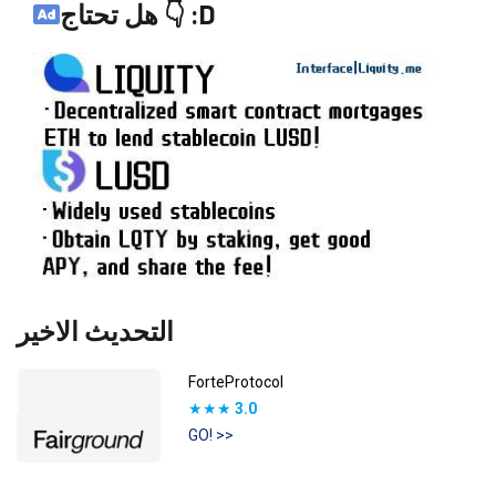
هل تحتاج 👇 :D
التحديث الاخير
ForteProtocol
★★★
3.0
GO! >>