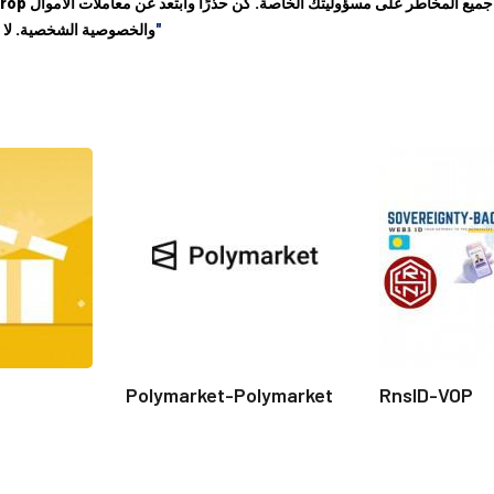
"إخلاء مسؤولية هذا الموقع"
والخصوصية الشخصية. لا ت
D
Polymarket-Polymarket
RnsID-VOP