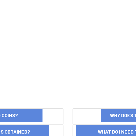
ND COINS?
WHY DOES 
OPS OBTAINED?
WHAT DO I NEED T