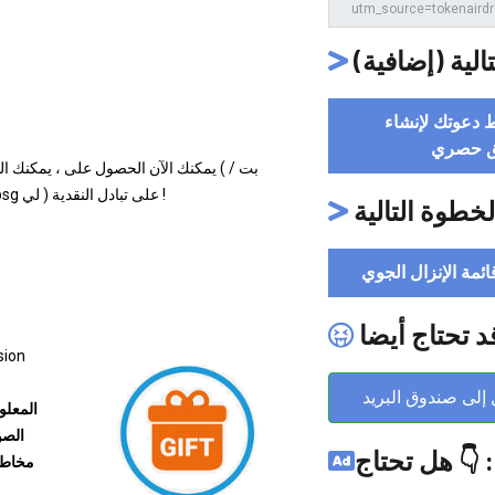
الخطوة التالي
استخدم رابط د
ملصق 
3mwpbc5 ) ، htx ( بت / 3tfyekc ) ، mexc ( بت / 3t7jbsg لي ) على تبادل النقدية !
الخطوة التالي
رجوع إلى قائمة ال
قد تحتاج أيض
sion
أرسل إلى صندوق ا
 على
هل تحتاج 
ستثمار