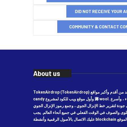
DID NOT RECEIVE YOUR 
COMMUNITY & CONTACT CO
About us
TokenAirdrop (TokenAirdrop) هو واحد من أقدم وأكبر مواقع airdrop ، وموقع airdrop
candy وأول موقع ويب للكود لمشروع 薅 wool. أحدث أخبار الاستثمار في كاندي الهواء ، وأسرع
جودة لتقرير خط الإنزال الجوي ، وجمع رموز الإنزال الجوي
حلوى والصوف في الوقت الفعلي في جميع أنحاء العالم. يجب