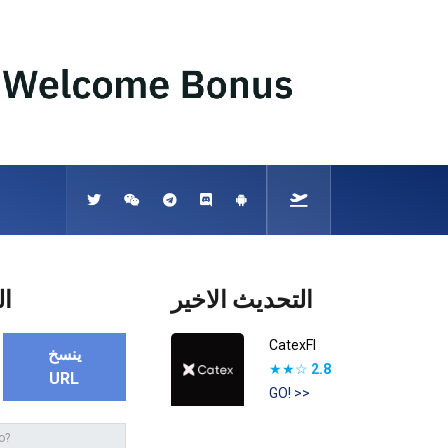
التحديث الاخير
ال
CatexFI
ينسخ
★★☆
2.8
URL
GO! >>