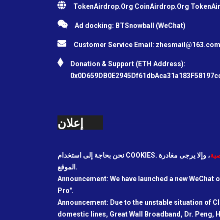
TokenAirdrop.Org CoinAirdrop.Org TokenA
Ad docking: BTSnowball (WeChat)
Customer Service Email:
zhesmail@163.co
Donation & Support (ETH Address):
0x0D659DB0E2945Df61dbAca31a183F58197c
إعلان
ية
، وإلا يرجى مغادرة
الموقع.
Announcement: We have launched a new WeChat off
Pro".
Announcement: Due to the unstable situation of C
domestic lines, Great Wall Broadband, Dr. Peng, H