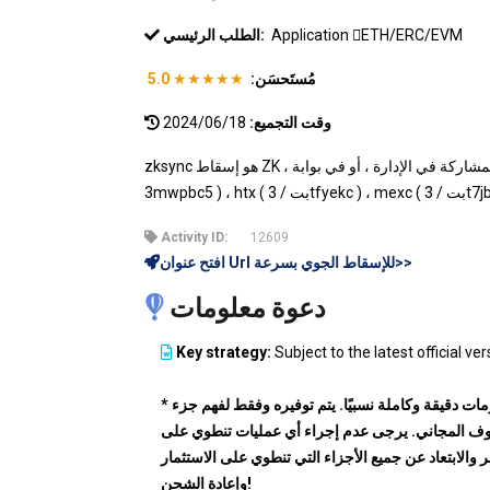
ETH/ERC/EVM
Application
الطلب الرئيسي:
مُستَحسَن:
★★★★★
5.0
وقت التجميع:
2024/06/18
zksync هو إسقاط ZK ، يمكنك الآن الحصول على ، يمكنك المشاركة في الإدارة ، أو في بوابة ( بت /
Activity ID:
12609
افتح عنوان Url للإسقاط الجوي بسرعة>>
دعوة معلومات
Key strategy:
Subject to the latest official ver
* المعلومات دقيقة وكاملة نسبيًا. يتم توفيره وفقط لفهم جزء
ف المجاني. يرجى عدم إجراء أي عمليات تنطوي على
والابتعاد عن جميع الأجزاء التي تنطوي على الاستثمار
وإعادة الشحن!