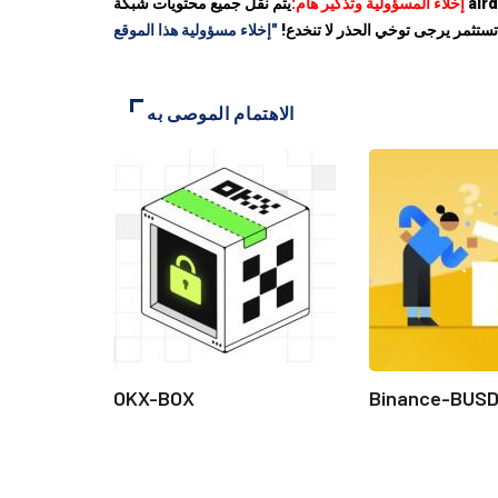
إخلاء المسؤولية وتذكير هام:
يتم نقل جميع محتويات شبكة airdrop للعملة من الإنترنت. يرجى تحديد مخاطر كل مشروع بوضوح. جميع المخاطر على مسؤوليتك الخاصة. كن حذرًا وابتعد عن معاملات الأموال
ستثمر يرجى توخي الحذر لا تنخدع!
الاهتمام الموصى به
OKX-BOX
Binance-BUS