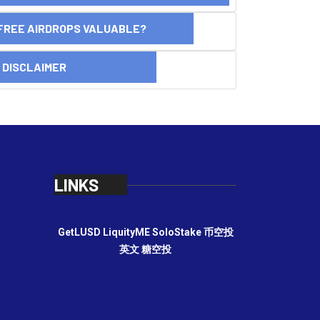
FREE AIRDROPS VALUABLE?
SCLAIMER
LINKS
GetLUSD
LiquityME
SoloStake
币空投
英文
糖空投