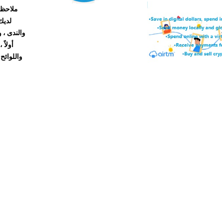
ملاحظة
لديك
والندى ، 
أولاً
واللوائح