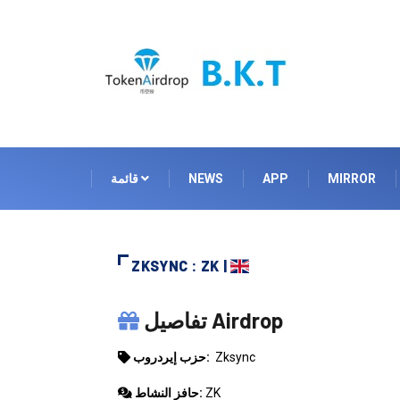
MIRROR
APP
NEWS
قائمة
ZKSYNC : ZK |
ZKSYNC
تفاصيل Airdrop
Zksync
حزب إيردروب:
ZK
حافز النشاط: