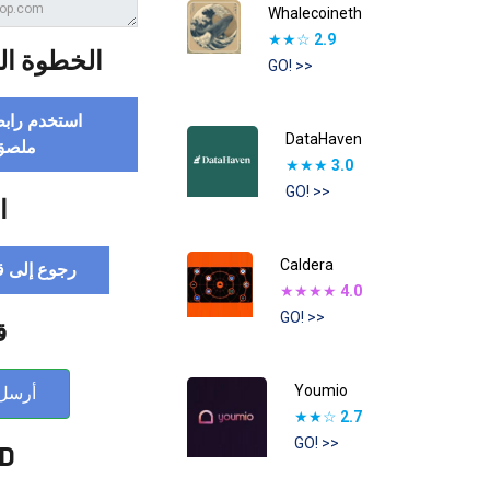
Whalecoineth
★★☆
2.9
ة (إضافية)
GO! >>
عوتك لإنشاء
DataHaven
حصري
★★★
3.0
GO! >>
ة
Caldera
إنزال الجوي
★★★★
4.0
GO! >>
ا
Youmio
لبريد
★★☆
2.7
GO! >>
 :D