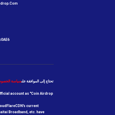
irdrop.Com
m
c0AE6
نحن بحاجة إلى استخدام COOKIES. تحتاج إلى الموافقة على
سياسة الخصوص
icial account as "Coin Airdrop
loudFlareCDN's current
aitai Broadband, etc. have